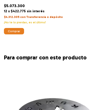
$5.073.300
$
12
x
$422.775
sin interés
12
$4.312.305
con
Transferencia o depósito
$5
¡No te lo pierdas, es el último!
Comprar
Para comprar con este producto