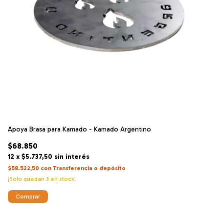
Apoya Brasa para Kamado - Kamado Argentino
At
$68.850
$
12
x
$5.737,50
sin interés
12
$58.522,50
con
Transferencia o depósito
$1
¡Solo quedan
3
en stock!
Comprar