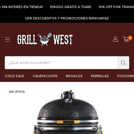
N INTERÉS EN TIENDA!
ENVÍOS GRATIS A TIGRE
15% OFF POR TRANSFER
VER DESCUENTOS Y PROMOCIONES BANCARIAS
0
COLD SALE
CALEFACCIÓN
REGALOS
PARRILLAS
FOGONE
SIN STOCK