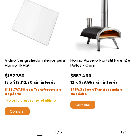
Vidrio Serigrafiado Inferior para
Horno Pizzero Portátil Fyra 12 a
Horno TRHG
Pellet - Ooni
$157.350
$887.460
12
x
$13.112,50
sin interés
12
x
$73.955
sin interés
$133.747,50
con
Transferencia o
$754.341
con
Transferencia o
depósito
depósito
¡No te lo pierdas, es el último!
1
/
5
1
/
5