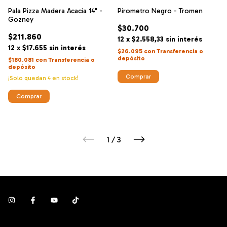
Pala Pizza Madera Acacia 14" -
Pirometro Negro - Tromen
Gozney
$30.700
$211.860
12
x
$2.558,33
sin interés
12
x
$17.655
sin interés
$26.095
con
Transferencia o
depósito
$180.081
con
Transferencia o
depósito
¡Solo quedan
4
en stock!
1
/
3