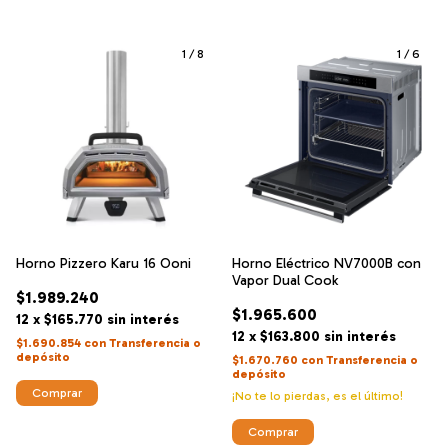
1
/
8
1
/
6
Horno Pizzero Karu 16 Ooni
Horno Eléctrico NV7000B con
Vapor Dual Cook
$1.989.240
$1.965.600
12
x
$165.770
sin interés
12
x
$163.800
sin interés
$1.690.854
con
Transferencia o
depósito
$1.670.760
con
Transferencia o
depósito
¡No te lo pierdas, es el último!