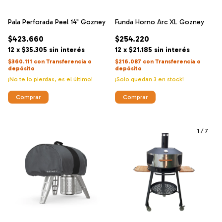
Pala Perforada Peel 14" Gozney
Funda Horno Arc XL Gozney
$423.660
$254.220
12
x
$35.305
sin interés
12
x
$21.185
sin interés
$360.111
con
Transferencia o
$216.087
con
Transferencia o
depósito
depósito
¡No te lo pierdas, es el último!
¡Solo quedan
3
en stock!
1
/
7