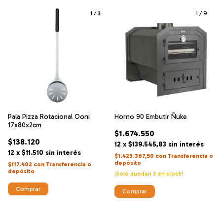
1
/
3
1
/
9
Pala Pizza Rotacional Ooni
Horno 90 Embutir Ñuke
17x80x2cm
$1.674.550
$138.120
12
x
$139.545,83
sin interés
12
x
$11.510
sin interés
$1.423.367,50
con
Transferencia o
depósito
$117.402
con
Transferencia o
depósito
¡Solo quedan
3
en stock!