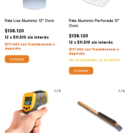
Pala Lisa Aluminio 12" Ooni
Pala Aluminio Perforada 12"
Ooni
$138.120
$138.120
12
x
$11.510
sin interés
12
x
$11.510
sin interés
$117.402
con
Transferencia o
depósito
$117.402
con
Transferencia o
depósito
¡No te lo pierdas, es el último!
1
/
3
1
/
4