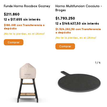
Funda Horno Roccbox Gozney
Horno Multifuncion Cocciuto -
Brogas
$211.860
$1.793.250
12
x
$17.655
sin interés
12
x
$149.437,50
sin interés
$180.081
con
Transferencia o
depósito
$1.524.262,50
con
Transferencia
o depósito
¡No te lo pierdas, es el último!
¡No te lo pierdas, es el último!
1
/
4