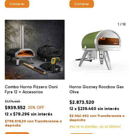
1
/
2
1
/
10
Combo Horno Pizzero Ooni
Horno Gozney Roccbox Gas
Fyra 12 + Accesorios
Oliva
$1.174.440
$2.873.520
$939.552
20
% OFF
12
x
$239.460
sin interés
12
x
$78.296
sin interés
$2.442.492
con
Transferencia o
depósito
$798.619,20
con
Transferencia o
depósito
¡No te lo pierdas, es el último!