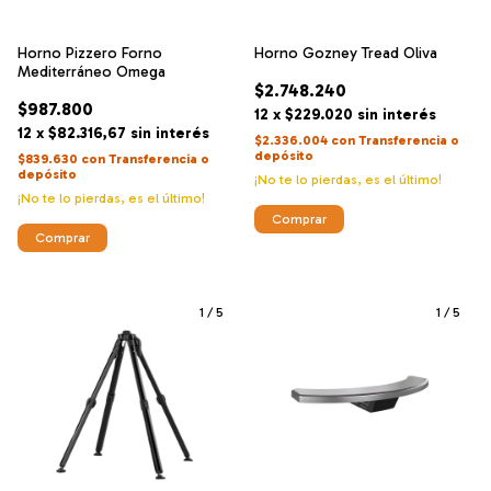
Horno Pizzero Forno
Horno Gozney Tread Oliva
Mediterráneo Omega
$2.748.240
$987.800
12
x
$229.020
sin interés
12
x
$82.316,67
sin interés
$2.336.004
con
Transferencia o
depósito
$839.630
con
Transferencia o
depósito
¡No te lo pierdas, es el último!
¡No te lo pierdas, es el último!
1
/
5
1
/
5