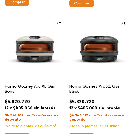
1
/
7
1
/
3
Horno Gozney Arc XL Gas
Horno Gozney Arc XL Gas
Bone
Black
$5.820.720
$5.820.720
12
x
$485.060
sin interés
12
x
$485.060
sin interés
$4.947.612
con
Transferencia o
$4.947.612
con
Transferencia o
depósito
depósito
¡No te lo pierdas, es el último!
¡No te lo pierdas, es el último!