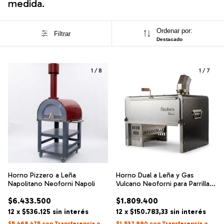
medida.
Ordenar por:
Filtrar
Destacado
1
/
8
1
/
7
Horno Pizzero a Leña
Horno Dual a Leña y Gas
Napolitano Neoforni Napoli
Vulcano Neoforni para Parrilla o
Mesada
$6.433.500
$1.809.400
12
x
$536.125
sin interés
12
x
$150.783,33
sin interés
$5.468.475
con
Transferencia o
$1.537.990
con
Transferencia o