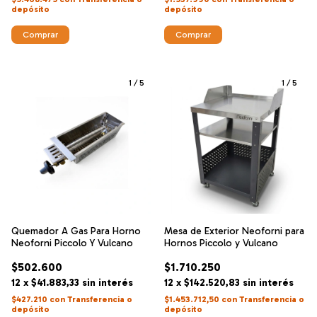
depósito
depósito
Comprar
Comprar
1
/
5
1
/
5
Quemador A Gas Para Horno
Mesa de Exterior Neoforni para
Neoforni Piccolo Y Vulcano
Hornos Piccolo y Vulcano
$502.600
$1.710.250
12
x
$41.883,33
sin interés
12
x
$142.520,83
sin interés
$427.210
con
Transferencia o
$1.453.712,50
con
Transferencia o
depósito
depósito