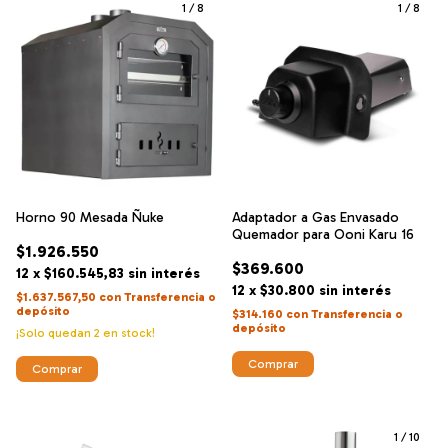
1
/
8
1
/
8
Horno 90 Mesada Ñuke
Adaptador a Gas Envasado
Quemador para Ooni Karu 16
$1.926.550
$369.600
12
x
$160.545,83
sin interés
12
x
$30.800
sin interés
$1.637.567,50
con
Transferencia o
depósito
$314.160
con
Transferencia o
depósito
¡Solo quedan
2
en stock!
1
/
10