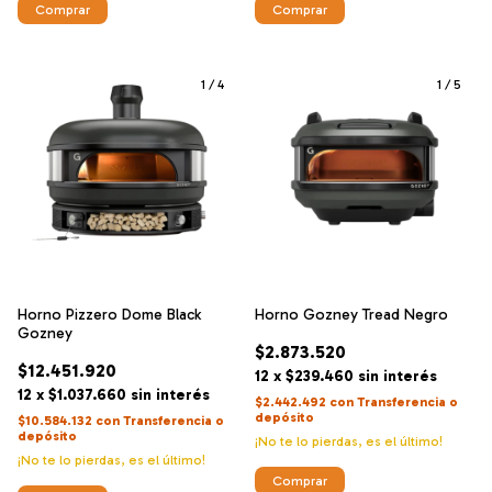
1
/
4
1
/
5
Horno Pizzero Dome Black
Horno Gozney Tread Negro
Gozney
$2.873.520
$12.451.920
12
x
$239.460
sin interés
12
x
$1.037.660
sin interés
$2.442.492
con
Transferencia o
depósito
$10.584.132
con
Transferencia o
depósito
¡No te lo pierdas, es el último!
¡No te lo pierdas, es el último!