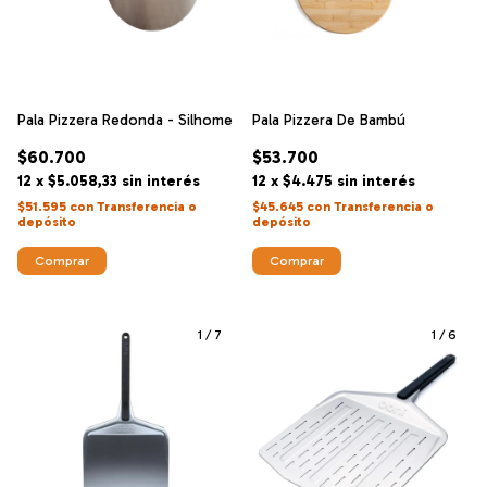
Pala Pizzera Redonda - Silhome
Pala Pizzera De Bambú
$60.700
$53.700
12
x
$5.058,33
sin interés
12
x
$4.475
sin interés
$51.595
con
Transferencia o
$45.645
con
Transferencia o
depósito
depósito
1
/
7
1
/
6