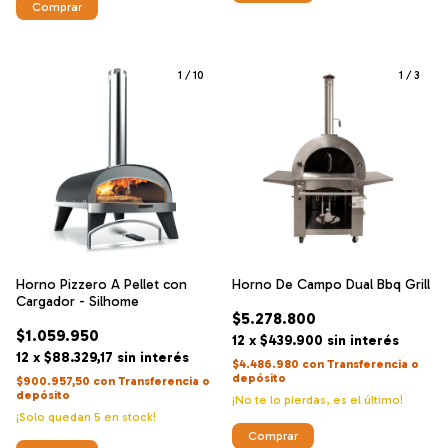
1
/
10
1
/
3
Horno Pizzero A Pellet con
Horno De Campo Dual Bbq Grill
Cargador - Silhome
$5.278.800
$1.059.950
12
x
$439.900
sin interés
12
x
$88.329,17
sin interés
$4.486.980
con
Transferencia o
depósito
$900.957,50
con
Transferencia o
depósito
¡No te lo pierdas, es el último!
¡Solo quedan
5
en stock!