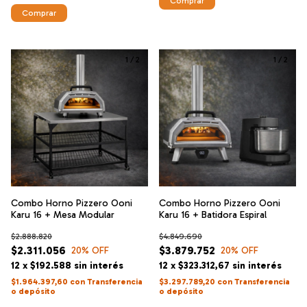
Comprar
1
/
2
1
/
2
Combo Horno Pizzero Ooni
Combo Horno Pizzero Ooni
Karu 16 + Mesa Modular
Karu 16 + Batidora Espiral
$2.888.820
$4.849.690
$2.311.056
$3.879.752
20
% OFF
20
% OFF
12
x
$192.588
sin interés
12
x
$323.312,67
sin interés
$1.964.397,60
con
Transferencia
$3.297.789,20
con
Transferencia
o depósito
o depósito