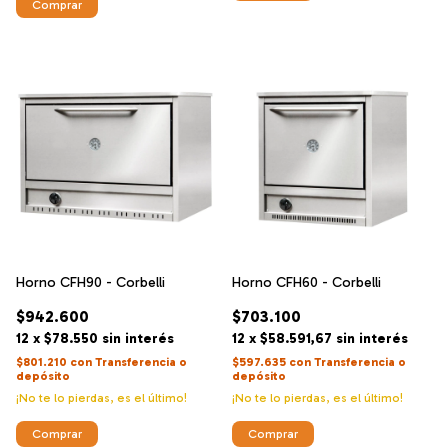
Comprar
Horno CFH90 - Corbelli
Horno CFH60 - Corbelli
$942.600
$703.100
12
x
$78.550
sin interés
12
x
$58.591,67
sin interés
$801.210
con
Transferencia o
$597.635
con
Transferencia o
depósito
depósito
¡No te lo pierdas, es el último!
¡No te lo pierdas, es el último!