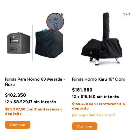
1
/
5
1
/
7
Funda Para Horno 60 Mesada -
Funda Horno Karu 16" Ooni
Ñuke
$181.680
$102.350
12
x
$15.140
sin interés
12
x
$8.529,17
sin interés
$154.428
con
Transferencia o
depósito
$86.997,50
con
Transferencia o
depósito
¡Solo quedan
3
en stock!