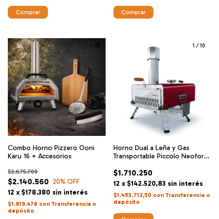
1
/
2
1
/
10
Combo Horno Pizzero Ooni
Horno Dual a Leña y Gas
Karu 16 + Accesorios
Transportable Piccolo Neoforni
de Acero Inoxidable
$2.675.700
$1.710.250
$2.140.560
20
% OFF
12
x
$142.520,83
sin interés
12
x
$178.380
sin interés
$1.453.712,50
con
Transferencia o
depósito
$1.819.476
con
Transferencia o
depósito