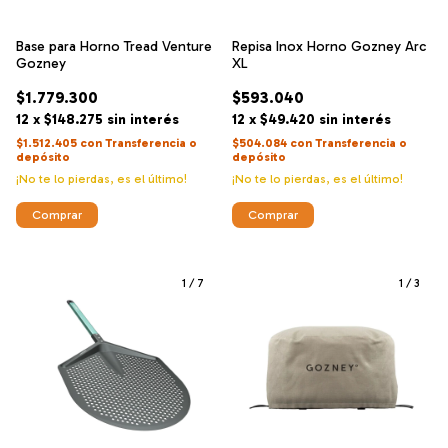
Base para Horno Tread Venture
Repisa Inox Horno Gozney Arc
Gozney
XL
$1.779.300
$593.040
12
x
$148.275
sin interés
12
x
$49.420
sin interés
$1.512.405
con
Transferencia o
$504.084
con
Transferencia o
depósito
depósito
¡No te lo pierdas, es el último!
¡No te lo pierdas, es el último!
1
/
7
1
/
3