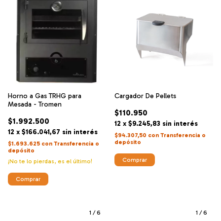
Horno a Gas TRHG para
Cargador De Pellets
Mesada - Tromen
$110.950
$1.992.500
12
x
$9.245,83
sin interés
12
x
$166.041,67
sin interés
$94.307,50
con
Transferencia o
depósito
$1.693.625
con
Transferencia o
depósito
¡No te lo pierdas, es el último!
1
/
6
1
/
6