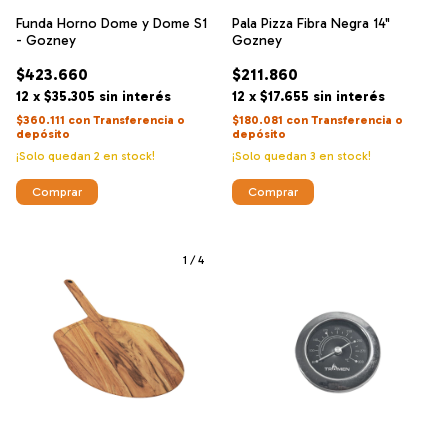
Funda Horno Dome y Dome S1
Pala Pizza Fibra Negra 14"
- Gozney
Gozney
$423.660
$211.860
12
x
$35.305
sin interés
12
x
$17.655
sin interés
$360.111
con
Transferencia o
$180.081
con
Transferencia o
depósito
depósito
¡Solo quedan
2
en stock!
¡Solo quedan
3
en stock!
1
/
4