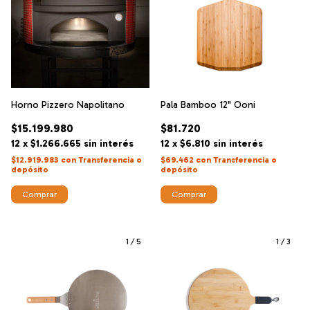
Horno Pizzero Napolitano
Pala Bamboo 12" Ooni
$15.199.980
$81.720
12
x
$1.266.665
sin interés
12
x
$6.810
sin interés
$12.919.983
con
Transferencia o
$69.462
con
Transferencia o
depósito
depósito
1
/
5
1
/
3