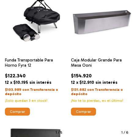
Funda Transportable Para
Caja Modular Grande Para
Horno Fyra 12
Mesa Ooni
$122.340
$154.920
12
x
$10.195
sin interés
12
x
$12.910
sin interés
$103.989
con
Transferencia o
$131.682
con
Transferencia o
depósito
depósito
¡Solo quedan
3
en stock!
¡No te lo pierdas, es el último!
1
/
5
1
/
6