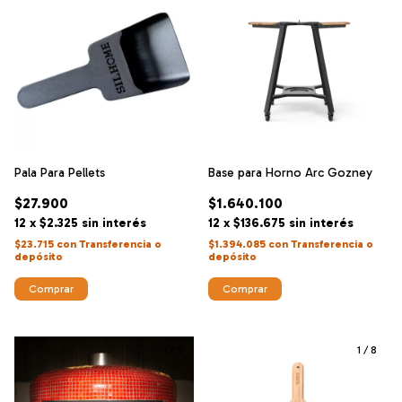
Pala Para Pellets
Base para Horno Arc Gozney
$27.900
$1.640.100
12
x
$2.325
sin interés
12
x
$136.675
sin interés
$23.715
con
Transferencia o
$1.394.085
con
Transferencia o
depósito
depósito
1
/
8
1
/
8