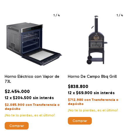
1
/
4
1
/
4
Horno Eléctrico con Vapor de
Horno De Campo Bbq Grill
73L
$838.800
$2.454.000
12
x
$69.900
sin interés
12
x
$204.500
sin interés
$712.980
con
Transferencia o
depósito
$2.085.900
con
Transferencia o
depósito
¡No te lo pierdas, es el último!
¡No te lo pierdas, es el último!