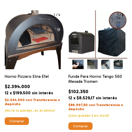
1
/
4
1
/
5
Horno Pizzero Etna Efel
Funda Para Horno Tango 560
Mesada Tromen
$2.394.000
$102.350
12
x
$199.500
sin interés
12
x
$8.529,17
sin interés
$2.034.900
con
Transferencia o
depósito
$86.997,50
con
Transferencia o
depósito
¡No te lo pierdas, es el último!
¡Solo quedan
3
en stock!