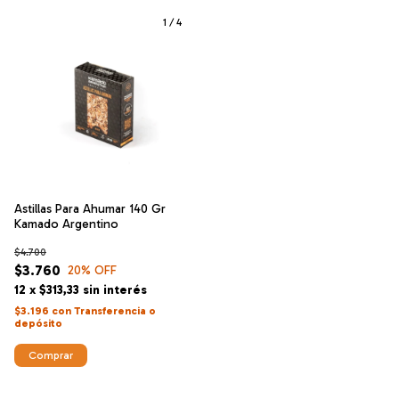
1
/
4
Astillas Para Ahumar 140 Gr
Kamado Argentino
$4.700
$3.760
20
% OFF
12
x
$313,33
sin interés
$3.196
con
Transferencia o
depósito
Comprar