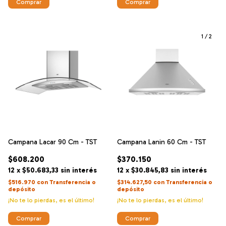
1
/
2
Campana Lacar 90 Cm - TST
Campana Lanin 60 Cm - TST
$608.200
$370.150
12
x
$50.683,33
sin interés
12
x
$30.845,83
sin interés
$516.970
con
Transferencia o
$314.627,50
con
Transferencia o
depósito
depósito
¡No te lo pierdas, es el último!
¡No te lo pierdas, es el último!