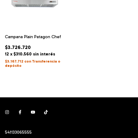
Campana Plain Patagon Chef
$3.726.720
12
x
$310.560
sin interés
$3.167.712
con
Transferencia o
depósito
541133065555