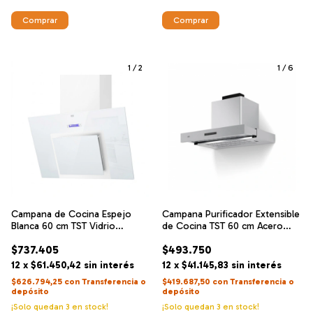
1
/
2
1
/
6
Campana de Cocina Espejo
Campana Purificador Extensible
Blanca 60 cm TST Vidrio
de Cocina TST 60 cm Acero
Templado 800 m3/h
Inoxidable 800 m3/h
$737.405
$493.750
12
x
$61.450,42
sin interés
12
x
$41.145,83
sin interés
$626.794,25
con
Transferencia o
$419.687,50
con
Transferencia o
depósito
depósito
¡Solo quedan
3
en stock!
¡Solo quedan
3
en stock!