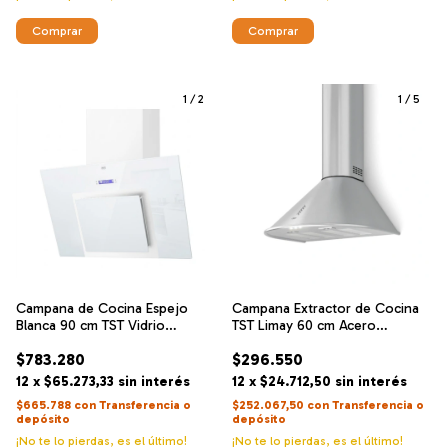
1
/
2
1
/
5
Campana de Cocina Espejo
Campana Extractor de Cocina
Blanca 90 cm TST Vidrio
TST Limay 60 cm Acero
Templado 800 m3/h
Inoxidable
$783.280
$296.550
12
x
$65.273,33
sin interés
12
x
$24.712,50
sin interés
$665.788
con
Transferencia o
$252.067,50
con
Transferencia o
depósito
depósito
¡No te lo pierdas, es el último!
¡No te lo pierdas, es el último!