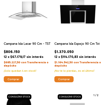
Campana Isla Lacar 90 Cm - TST
Campana Isla Espejo 90 Cm Tst
$806.150
$1.370.050
12
x
$67.179,17
sin interés
12
x
$114.170,83
sin interés
$685.227,50
con
Transferencia o
$1.164.542,50
con
Transferencia o
depósito
depósito
¡Solo quedan
4
en stock!
¡No te lo pierdas, es el último!
1
/
2