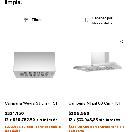
limpia.
Ordenar por:
Filtrar
Más vendidos
1
/
2
Campana Wayra 53 cm - TST
Campana Nihuil 60 Cm - TST
$321.150
$396.550
12
x
$26.762,50
sin interés
12
x
$33.045,83
sin interés
$272.977,50
con
Transferencia o
$337.067,50
con
Transferencia o
depósito
depósito