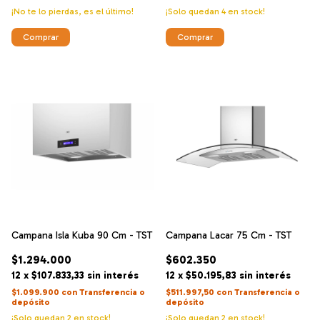
¡No te lo pierdas, es el último!
¡Solo quedan
4
en stock!
Comprar
Campana Isla Kuba 90 Cm - TST
Campana Lacar 75 Cm - TST
$1.294.000
$602.350
12
x
$107.833,33
sin interés
12
x
$50.195,83
sin interés
$1.099.900
con
Transferencia o
$511.997,50
con
Transferencia o
depósito
depósito
¡Solo quedan
2
en stock!
¡Solo quedan
2
en stock!