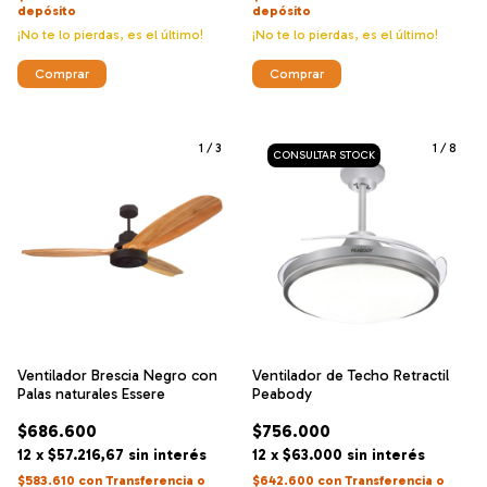
depósito
depósito
¡No te lo pierdas, es el último!
¡No te lo pierdas, es el último!
Comprar
1
/
3
1
/
8
Ventilador Brescia Negro con
Ventilador de Techo Retractil
Palas naturales Essere
Peabody
$686.600
$756.000
12
x
$57.216,67
sin interés
12
x
$63.000
sin interés
$583.610
con
Transferencia o
$642.600
con
Transferencia o