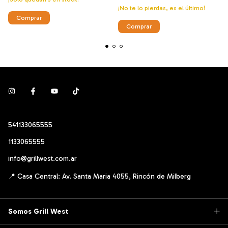
¡No te lo pierdas, es el último!
541133065555
1133065555
info@grillwest.com.ar
Somos Grill West