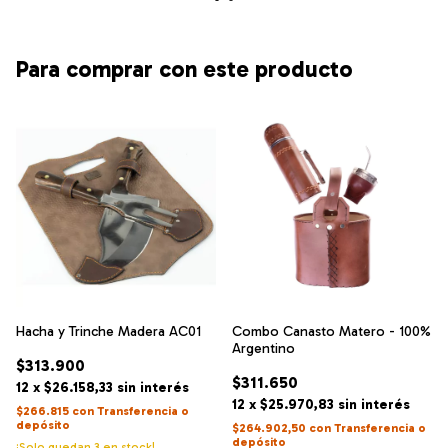
Para comprar con este producto
Hacha y Trinche Madera AC01
Combo Canasto Matero - 100%
Argentino
$313.900
$311.650
12
x
$26.158,33
sin interés
12
x
$25.970,83
sin interés
$266.815
con
Transferencia o
depósito
$264.902,50
con
Transferencia o
depósito
¡Solo quedan
3
en stock!