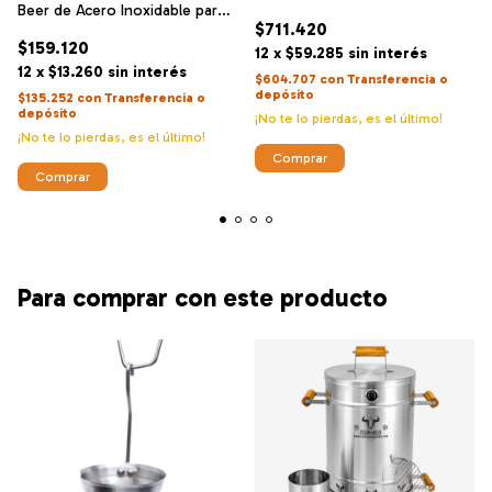
Beer de Acero Inoxidable para
$711.420
Barril Asador
$159.120
12
x
$59.285
sin interés
12
x
$13.260
sin interés
$604.707
con
Transferencia o
depósito
$135.252
con
Transferencia o
depósito
¡No te lo pierdas, es el último!
¡No te lo pierdas, es el último!
Para comprar con este producto