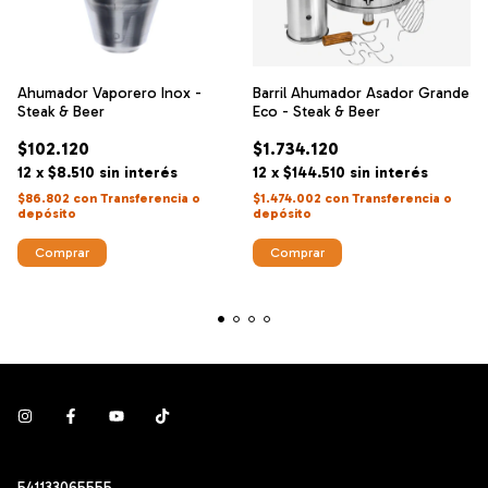
Ahumador Vaporero Inox -
Barril Ahumador Asador Grande
Steak & Beer
Eco - Steak & Beer
$102.120
$1.734.120
12
x
$8.510
sin interés
12
x
$144.510
sin interés
$86.802
con
Transferencia o
$1.474.002
con
Transferencia o
depósito
depósito
541133065555