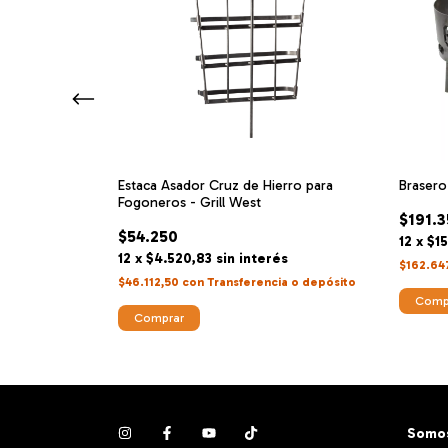
Fogon Fuegos JL
Estaca Asador Cruz de Hierro para
Brasero
Fogoneros - Grill West
$191.
$54.250
és
12
x
$1
12
x
$4.520,83
sin interés
cia o depósito
$162.64
$46.112,50
con
Transferencia o depósito
Comp
Comprar
Somos