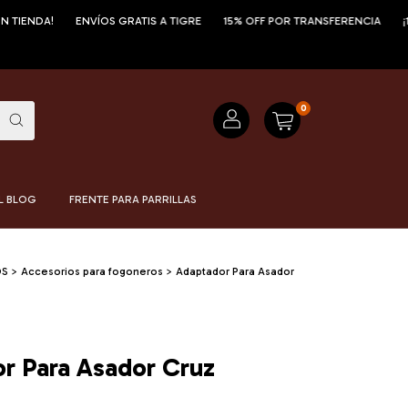
!
ENVÍOS GRATIS A TIGRE
15% OFF POR TRANSFERENCIA
¡12 CUOTA
0
L BLOG
FRENTE PARA PARRILLAS
OS
>
Accesorios para fogoneros
>
Adaptador Para Asador
r Para Asador Cruz