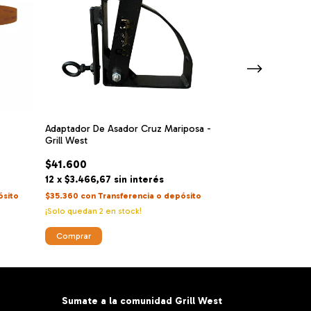
Adaptador De Asador Cruz Mariposa -
Cuarto De Parri
Grill West
$42.900
$41.600
12
x
$3.575
sin 
12
x
$3.466,67
sin interés
$36.465
con
Tran
ósito
$35.360
con
Transferencia o depósito
Comprar
¡Solo quedan
2
en stock!
Sumate a la comunidad Grill West