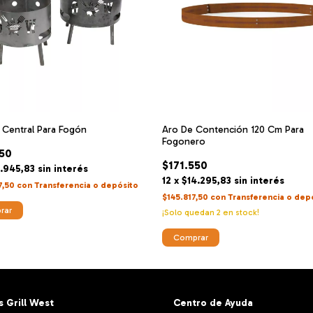
 Central Para Fogón
Aro De Contención 120 Cm Para
Fogonero
350
$171.550
5.945,83
sin interés
12
x
$14.295,83
sin interés
7,50
con
Transferencia o depósito
$145.817,50
con
Transferencia o dep
rar
¡Solo quedan
2
en stock!
Comprar
 Grill West
Centro de Ayuda