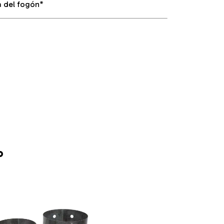
a del fogón*
o