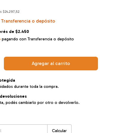
os
$24.297,52
Transferencia o depósito
terés de
$2.450
o
pagando con Transferencia o depósito
otegida
uidados durante toda la compra.
devoluciones
sta, podés cambiarlo por otro o devolverlo.
:
Cambiar CP
Calcular