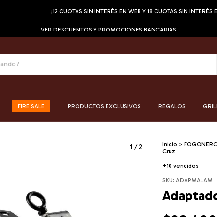
¡12 CUOTAS SIN INTERÉS EN WEB Y 18 CUOTAS SIN INTERÉS EN TIENDA
VER DESCUENTOS Y PROMOCIONES BANCARIAS
FIRE SALE
PRODUCTOS EXCLUSIVOS
REGALOS
GRIL
Inicio
>
FOGONER
1
/
2
Cruz
+10 vendidos
SKU:
ADAPMALAM
Adaptado