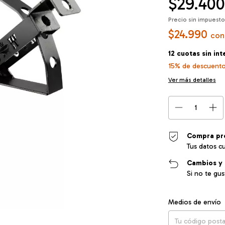
$29.400
Precio sin impuest
$24.990
con
12
cuotas sin in
15% de descuent
Ver más detalles
Compra pr
Tus datos c
Cambios y 
Si no te gu
Entregas para el CP
Medios de envío