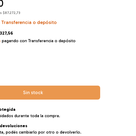
0
os
$87.272,73
Transferencia o depósito
.327,56
o
pagando con Transferencia o depósito
otegida
uidados durante toda la compra.
devoluciones
sta, podés cambiarlo por otro o devolverlo.