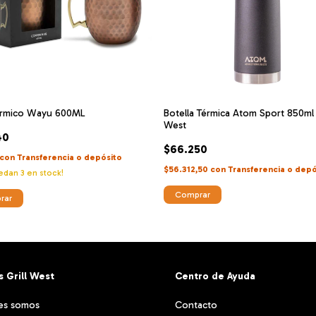
érmico Wayu 600ML
Botella Térmica Atom Sport 850ml -
West
40
$66.250
con
Transferencia o depósito
$56.312,50
con
Transferencia o depó
uedan
3
en stock!
Comprar
 Grill West
Centro de Ayuda
es somos
Contacto