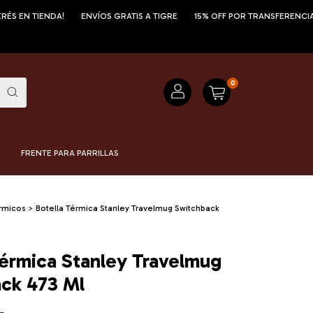
TIENDA!
ENVÍOS GRATIS A TIGRE
15% OFF POR TRANSFERENCIA
¡12
0
FRENTE PARA PARRILLAS
rmicos
>
Botella Térmica Stanley Travelmug Switchback
Térmica Stanley Travelmug
ck 473 Ml