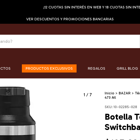
¡12 CUOTAS SIN INTERÉS EN WEB Y 18 CUOTAS SIN INTERÉS EN 
VER DESCUENTOS Y PROMOCIONES BANCARIAS
UCTOS
PRODUCTOS EXCLUSIVOS
REGALOS
GRILL BLOG
Inicio
>
BAZAR
>
Té
1
/
7
473 Ml
SKU:
10-02285-028
Botella 
Switchba