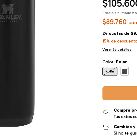
$105.60
Precio sin impuest
$89.760
con
24
cuotas de
$9
15% de descuent
Ver más detalles
Color:
Polar
Polar
Compra pr
Tus datos c
Cambios y 
Si no te gu