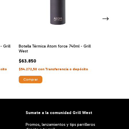
 Grill
Botella Térmica Atom force 740ml - Grill
Vaso Térmico N
West
Aluminio
$63.850
$79.920
sito
$54.272,50
con
Transferencia o depósito
$67.932
con
Tran
¡No te lo pierdas, 
Comprar
Sumate a la comunidad Grill West
Promos, lanzamientos y tips parrilleros