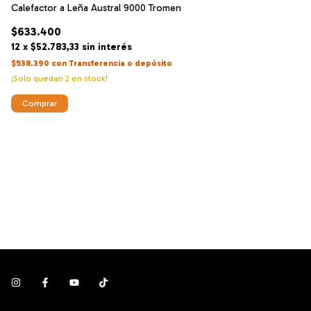
Calefactor a Leña Austral 9000 Tromen
Ca
$633.400
$
12
x
$52.783,33
sin interés
12
$538.390
con
Transferencia o depósito
$1
¡Solo quedan
2
en stock!
¡N