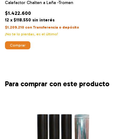
Calefactor Chalten a Leña -Tromen
Ho
Gr
$1.422.600
$
12
x
$118.550
sin interés
12
$1.209.210
con
Transferencia o depósito
$4
¡No te lo pierdas, es el último!
¡N
Para comprar con este producto