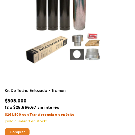
Kit De Techo Enlozado - Tromen
Ki
$308.000
$
12
x
$25.666,67
sin interés
12
$261.800
con
Transferencia o depósito
$2
¡Solo quedan
3
en stock!
Comprar