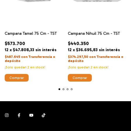
Campana Tamel 75 Cm - TST
Campana Nihuil 75 Cm - TST
$573.700
$440.350
12
x
$47.808,33
sin interés
12
x
$36.695,83
sin interés
$487.645
con
Transferencia o
$374.297,50
con
Transferencia o
depósito
depósito
¡Solo quedan
2
en stock!
¡Solo quedan
2
en stock!