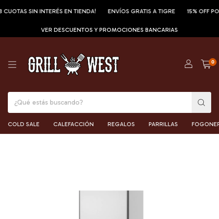
TAS SIN INTERÉS EN TIENDA!
ENVÍOS GRATIS A TIGRE
15% OFF POR TR
VER DESCUENTOS Y PROMOCIONES BANCARIAS
0
COLD SALE
CALEFACCIÓN
REGALOS
PARRILLAS
FOGONE