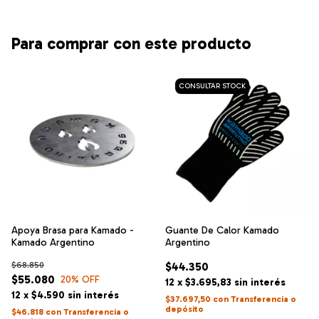
Para comprar con este producto
Apoya Brasa para Kamado -
Guante De Calor Kamado
Kamado Argentino
Argentino
$68.850
$44.350
$55.080
20
% OFF
12
x
$3.695,83
sin interés
12
x
$4.590
sin interés
$37.697,50
con
Transferencia o
depósito
$46.818
con
Transferencia o