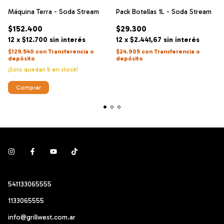
Máquina Terra - Soda Stream
Pack Botellas 1L - Soda Stream
$152.400
$29.300
12
x
$12.700
sin interés
12
x
$2.441,67
sin interés
$129.540
con
Transferencia o
$24.905
con
Transferencia o
depósito
depósito
¡Solo quedan
5
en stock!
Comprar
541133065555
1133065555
info@grillwest.com.ar