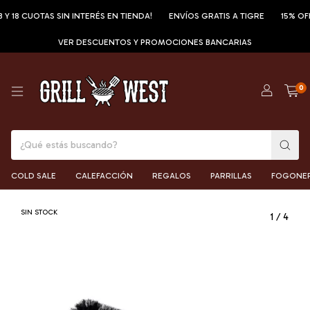
Y 18 CUOTAS SIN INTERÉS EN TIENDA!
ENVÍOS GRATIS A TIGRE
15% OFF
VER DESCUENTOS Y PROMOCIONES BANCARIAS
0
COLD SALE
CALEFACCIÓN
REGALOS
PARRILLAS
FOGONE
SIN STOCK
1
/
4