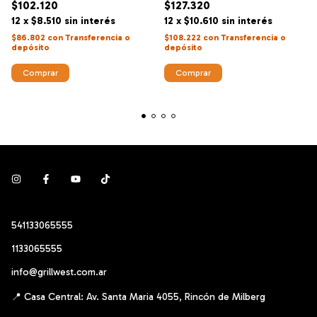
$102.120
$127.320
12
x
$8.510
sin interés
12
x
$10.610
sin interés
$86.802
con
Transferencia o
$108.222
con
Transferencia o
depósito
depósito
541133065555
1133065555
info@grillwest.com.ar