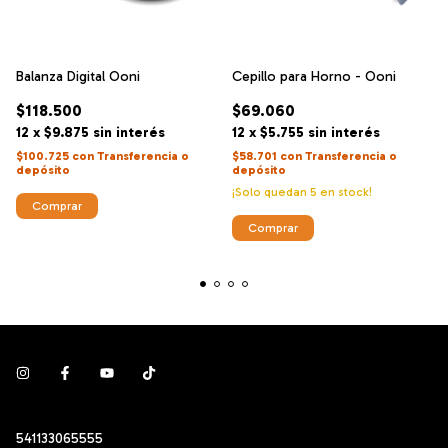
Balanza Digital Ooni
Cepillo para Horno - Ooni
$118.500
$69.060
12
x
$9.875
sin interés
12
x
$5.755
sin interés
$100.725
con
Transferencia o
$58.701
con
Transferencia o
depósito
depósito
¡Solo quedan
5
en stock!
541133065555