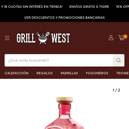
CUOTAS SIN INTERÉS EN TIENDA!
ENVÍOS GRATIS A TIGRE
15% OFF POR
VER DESCUENTOS Y PROMOCIONES BANCARIAS
0
CALEFACCIÓN
REGALOS
PARRILLAS
FOGONEROS
TROME
1
/
2