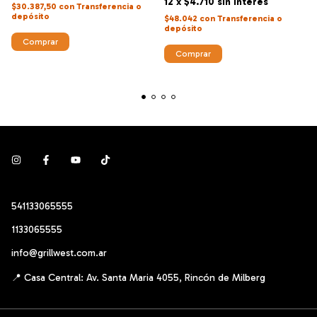
12
x
$4.710
sin interés
$30.387,50
con
Transferencia o
depósito
$48.042
con
Transferencia o
depósito
541133065555
1133065555
info@grillwest.com.ar