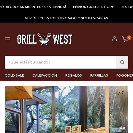
 CUOTAS SIN INTERÉS EN TIENDA!
ENVÍOS GRATIS A TIGRE
15% OFF POR
VER DESCUENTOS Y PROMOCIONES BANCARIAS
0
COLD SALE
CALEFACCIÓN
REGALOS
PARRILLAS
FOGONE
1
/
7