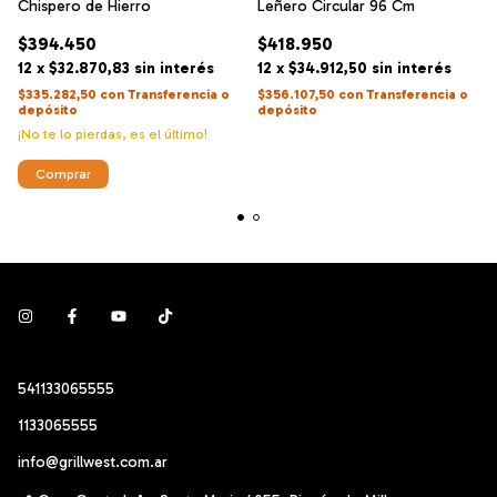
Chispero de Hierro
Leñero Circular 96 Cm
$394.450
$418.950
12
x
$32.870,83
sin interés
12
x
$34.912,50
sin interés
$335.282,50
con
Transferencia o
$356.107,50
con
Transferencia o
depósito
depósito
¡No te lo pierdas, es el último!
541133065555
1133065555
info@grillwest.com.ar