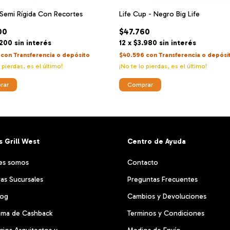
Semi Rígida Con Recortes
Life Cup - Negro Big Life
00
$47.760
.200
sin interés
12
x
$3.980
sin interés
0
con
Transferencia o depósito
$40.596
con
Transferencia o depósi
 pierdas, es el último!
¡No te lo pierdas, es el último!
 Grill West
Centro de Ayuda
es somos
Contacto
as Sucursales
Preguntas Frecuentes
log
Cambios y Devoluciones
ama de Cashback
Terminos y Condiciones