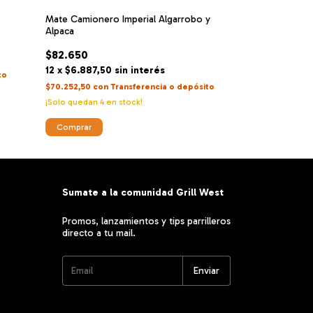
Mate Camionero Imperial Algarrobo y
Mate Imperial c
Alpaca
Estrellas
$82.650
$88.800
12
x
$6.887,50
sin interés
12
x
$7.400
sin
to
$70.252,50
con
Transferencia o depósito
$75.480
con
Tran
¡Solo quedan
4
en stock!
¡No te lo pierdas, 
Sumate a la comunidad Grill West
Promos, lanzamientos y tips parrilleros
directo a tu mail.