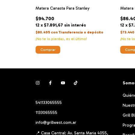
de Alpaca AFA
Matera Canasta Para Stanley
Matera 
$94.700
$86.4
s
12
x
$7.891,67
sin interés
12
x
$7
ia o depósito
$80.495
con
Transferencia o depósito
$73.44
¡No te lo pierdas, es el último!
¡No te lo
Somos
Quién
541133065555
Nuestr
1133065555
Grill B
info@grillwest.com.ar
Progr