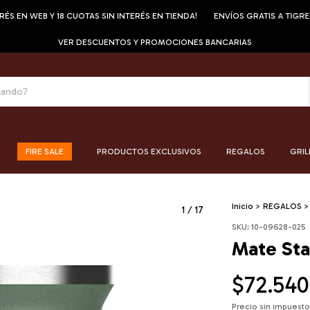
EN WEB Y 18 CUOTAS SIN INTERÉS EN TIENDA!
ENVÍOS GRATIS A TIGRE
1
VER DESCUENTOS Y PROMOCIONES BANCARIAS
FIRE SALE
PRODUCTOS EXCLUSIVOS
REGALOS
GRIL
Inicio
>
REGALOS
>
1
/
17
SKU:
10-09628-025
Mate Sta
$72.540
Precio sin impuest