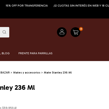
5% OFF POR TRANSFERENCIA
¡12 CUOTAS SIN INTERÉS EN WEB Y 18 CUOTAS
0
L BLOG
FRENTE PARA PARRILLAS
BAZAR
>
Mates y accesorios
>
Mate Stanley 236 Ml
nley 236 Ml
os
$59.950,41