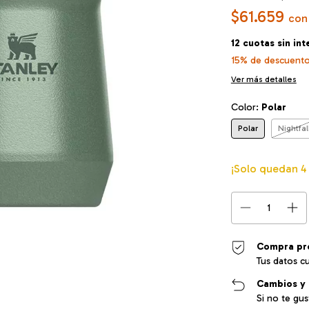
$61.659
con
12
cuotas sin in
15% de descuent
Ver más detalles
Color:
Polar
Polar
Nightfal
¡Solo quedan
4
Compra pr
Tus datos c
Cambios y 
Si no te gu