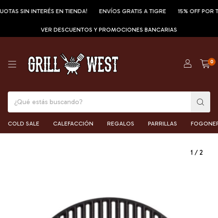
OTAS SIN INTERÉS EN TIENDA!
ENVÍOS GRATIS A TIGRE
15% OFF POR TR
VER DESCUENTOS Y PROMOCIONES BANCARIAS
0
COLD SALE
CALEFACCIÓN
REGALOS
PARRILLAS
FOGONE
1
/
2