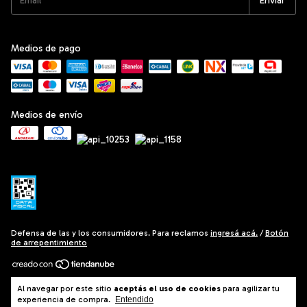
Medios de pago
Medios de envío
Defensa de las y los consumidores. Para reclamos
ingresá acá.
/
Botón
de arrepentimiento
Copyright Grill West - 30715219448 - 2026. Todos los derechos
Al navegar por este sitio
aceptás el uso de cookies
para agilizar tu
reservados.
experiencia de compra.
Entendido