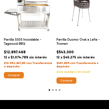
Parrilla SS03 Inoxidable -
Parrilla Duomo Oval a Leña -
Tagwood BBQ
Tromen
$12.897.468
$543.300
12
x
$1.074.789
sin interés
12
x
$45.275
sin interés
$10.962.847,80
con
Transferencia
$461.805
con
Transferencia o
o depósito
depósito
¡Solo quedan
2
en stock!