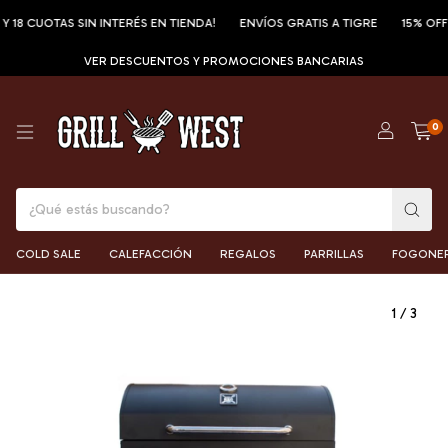
CUOTAS SIN INTERÉS EN TIENDA!
ENVÍOS GRATIS A TIGRE
15% OFF POR
VER DESCUENTOS Y PROMOCIONES BANCARIAS
0
COLD SALE
CALEFACCIÓN
REGALOS
PARRILLAS
FOGONE
1
/
3