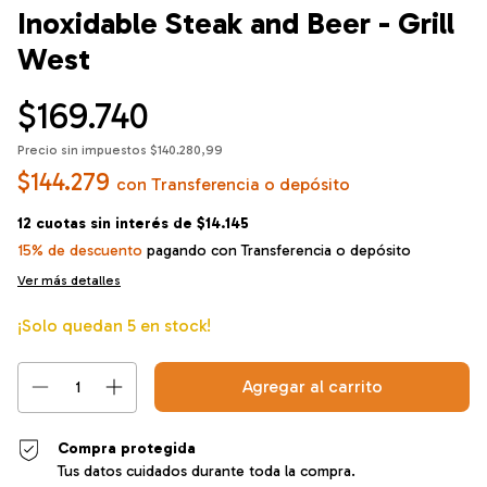
Inoxidable Steak and Beer - Grill
West
$169.740
Precio sin impuestos
$140.280,99
$144.279
con
Transferencia o depósito
12
cuotas sin interés de
$14.145
15% de descuento
pagando con Transferencia o depósito
Ver más detalles
¡Solo quedan
5
en stock!
Compra protegida
Tus datos cuidados durante toda la compra.