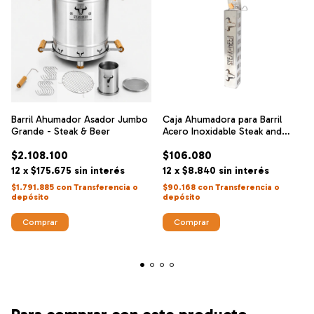
Barril Ahumador Asador Jumbo
Caja Ahumadora para Barril
Grande - Steak & Beer
Acero Inoxidable Steak and
Beer - Grill West
$2.108.100
$106.080
12
x
$175.675
sin interés
12
x
$8.840
sin interés
$1.791.885
con
Transferencia o
$90.168
con
Transferencia o
depósito
depósito