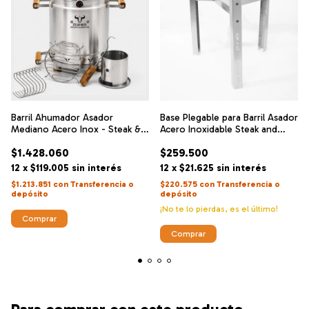
Barril Ahumador Asador
Base Plegable para Barril Asador
Mediano Acero Inox - Steak &
Acero Inoxidable Steak and
Beer
Beer - Grill West
$1.428.060
$259.500
12
x
$119.005
sin interés
12
x
$21.625
sin interés
$1.213.851
con
Transferencia o
$220.575
con
Transferencia o
depósito
depósito
¡No te lo pierdas, es el último!