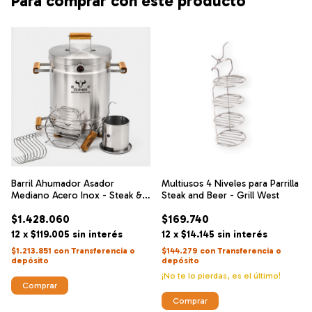
Para comprar con este producto
Barril Ahumador Asador
Multiusos 4 Niveles para Parrilla
Mediano Acero Inox - Steak &
Steak and Beer - Grill West
Beer
$1.428.060
$169.740
12
x
$119.005
sin interés
12
x
$14.145
sin interés
$1.213.851
con
Transferencia o
$144.279
con
Transferencia o
depósito
depósito
¡No te lo pierdas, es el último!