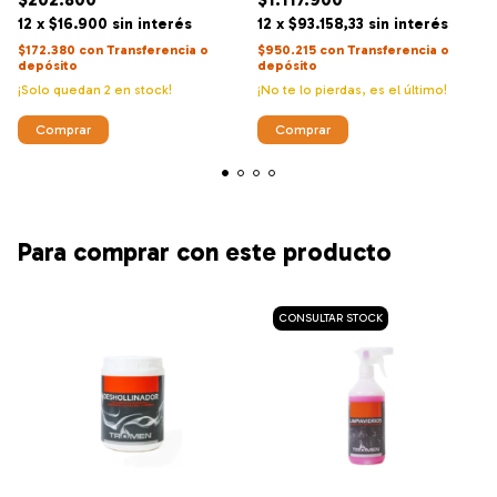
12
x
$16.900
sin interés
12
x
$93.158,33
sin interés
$172.380
con
Transferencia o
$950.215
con
Transferencia o
depósito
depósito
¡Solo quedan
2
en stock!
¡No te lo pierdas, es el último!
Para comprar con este producto