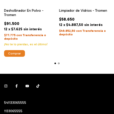
Deshollinador En Polvo -
Limpiador de Vidrios - Tromen
Tromen
$58.650
$91.500
12
x
$4.887,50
sin interés
12
x
$7.625
sin interés
$49.852,50
con
Transferencia o
depósito
$77.775
con
Transferencia o
depósito
¡No te lo pierdas, es el último!
541133065555
1133065555