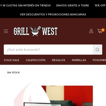
UOTAS SIN INTERÉS EN TIENDA!
ENVÍOS GRATIS A TIGRE
15% OFF POR T
VER DESCUENTOS Y PROMOCIONES BANCARIAS
0
COLD SALE
CALEFACCIÓN
REGALOS
PARRILLAS
FOGONE
SIN STOCK