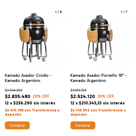
1
/
8
1
/
7
Kamado Asador Criollo -
Kamado Asador Porteño 18" -
Kamado Argentino
Kamado Argentino
$3.544.350
$3.155.150
$2.835.480
$2.524.120
20
% OFF
20
% OFF
12
x
$236.290
sin interés
12
x
$210.343,33
sin interés
$2.410.158
con
Transferencia o
$2.145.502
con
Transferencia o
depósito
depósito
Comprar
Comprar