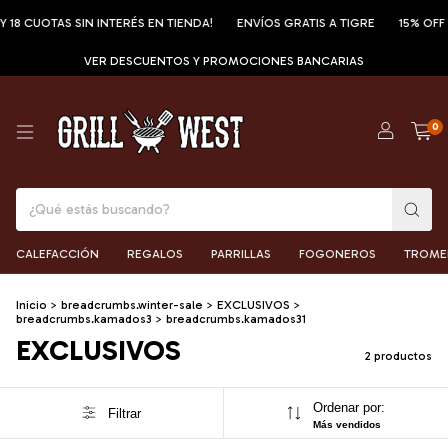
CUOTAS SIN INTERÉS EN TIENDA!
ENVÍOS GRATIS A TIGRE
15% OFF POR
VER DESCUENTOS Y PROMOCIONES BANCARIAS
0
CALEFACCIÓN
REGALOS
PARRILLAS
FOGONEROS
TROME
Inicio
>
breadcrumbs.winter-sale
>
EXCLUSIVOS
>
breadcrumbs.kamados3
>
breadcrumbs.kamados31
EXCLUSIVOS
2 productos
Ordenar por:
Filtrar
Más vendidos