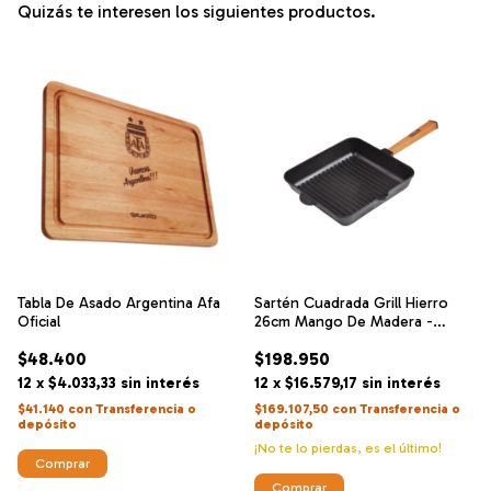
Quizás te interesen los siguientes productos.
Tabla De Asado Argentina Afa
Sartén Cuadrada Grill Hierro
Oficial
26cm Mango De Madera -
Brizoll
$48.400
$198.950
12
x
$4.033,33
sin interés
12
x
$16.579,17
sin interés
$41.140
con
Transferencia o
$169.107,50
con
Transferencia o
depósito
depósito
¡No te lo pierdas, es el último!