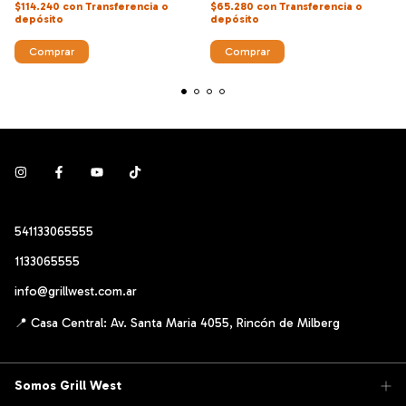
$114.240
con
Transferencia o
$65.280
con
Transferencia o
depósito
depósito
541133065555
1133065555
info@grillwest.com.ar
Somos Grill West