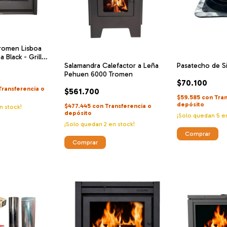
Tromen Lisboa
 Black - Grill
Salamandra Calefactor a Leña
Pasatecho de S
Pehuen 6000 Tromen
$70.100
Transferencia o
$561.700
$59.585
con
Tran
depósito
$477.445
con
Transferencia o
n stock!
depósito
¡Solo quedan
5
en
¡Solo quedan
2
en stock!
Comprar