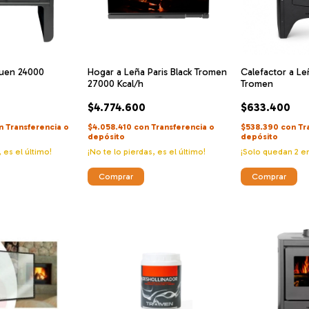
huen 24000
Hogar a Leña Paris Black Tromen
Calefactor a Le
27000 Kcal/h
Tromen
$4.774.600
$633.400
n
Transferencia o
$4.058.410
con
Transferencia o
$538.390
con
Tr
depósito
depósito
, es el último!
¡No te lo pierdas, es el último!
¡Solo quedan
2
en