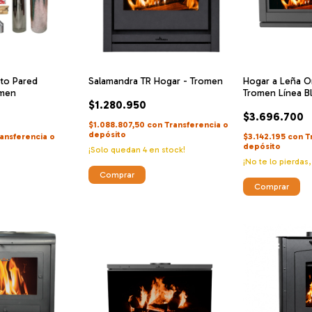
to Pared
Salamandra TR Hogar - Tromen
Hogar a Leña 
omen
Tromen Línea Bl
$1.280.950
$3.696.700
$1.088.807,50
con
Transferencia o
depósito
ansferencia o
$3.142.195
con
T
depósito
¡Solo quedan
4
en stock!
¡No te lo pierdas,