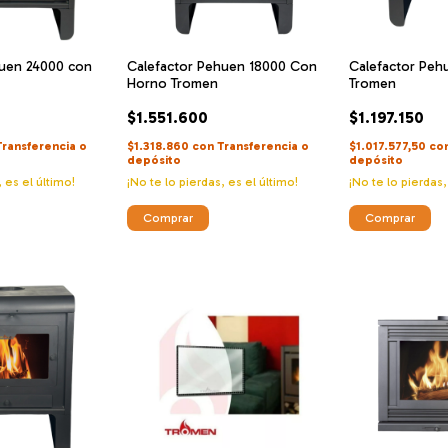
huen 24000 con
Calefactor Pehuen 18000 Con
Calefactor Peh
Horno Tromen
Tromen
$1.551.600
$1.197.150
Transferencia o
$1.318.860
con
Transferencia o
$1.017.577,50
co
depósito
depósito
, es el último!
¡No te lo pierdas, es el último!
¡No te lo pierdas,