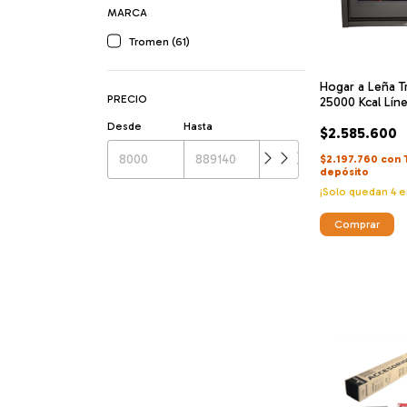
MARCA
Tromen (61)
Hogar a Leña 
PRECIO
25000 Kcal Línea
West
Desde
Hasta
$2.585.600
$2.197.760
con
depósito
¡Solo quedan
4
e