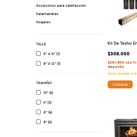
Accesorios para calefacción
Salamandras
Hogares
Kit De Techo E
TALLE
$308.000
5" A 9" (1)
$261.800
con
Tr
8" A 12" (1)
depósito
¡Solo quedan
3
e
TAMAÑO
Comprar
10" (4)
4" (3)
6" (4)
8" (4)