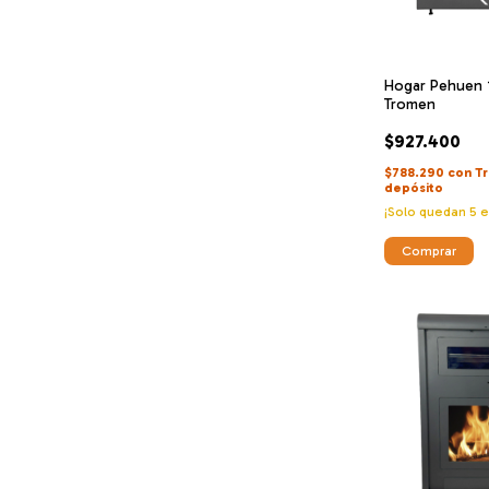
Hogar Pehuen 1
Tromen
$927.400
$788.290
con
Tr
depósito
¡Solo quedan
5
e