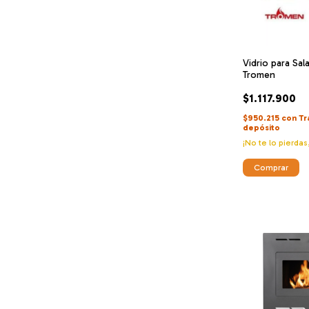
Vidrio para Sa
Tromen
$1.117.900
$950.215
con
Tr
depósito
¡No te lo pierdas