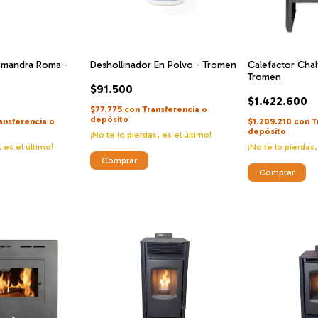
lamandra Roma -
Deshollinador En Polvo - Tromen
Calefactor Chal
Tromen
$91.500
$1.422.600
$77.775
con
Transferencia o
depósito
ansferencia o
$1.209.210
con
T
depósito
¡No te lo pierdas, es el último!
, es el último!
¡No te lo pierdas,