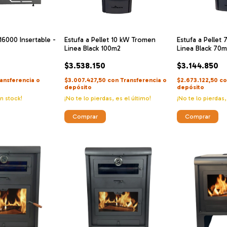
6000 Insertable -
Estufa a Pellet 10 kW Tromen
Estufa a Pellet
Linea Black 100m2
Linea Black 70
$3.538.150
$3.144.850
ansferencia o
$3.007.427,50
con
Transferencia o
$2.673.122,50
co
depósito
depósito
n stock!
¡No te lo pierdas, es el último!
¡No te lo pierdas,